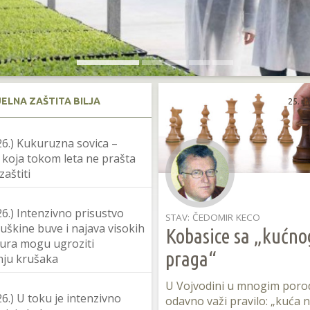
UELNA ZAŠTITA BILJA
25. f
26.) Kukuruzna sovica –
 koja tokom leta ne prašta
zaštiti
26.) Intenzivno prisustvo
STAV: ČEDOMIR KECO
uškine buve i najava visokih
Kobasice sa „kućno
ura mogu ugroziti
praga“
nju krušaka
U Vojvodini u mnogim poro
26.) U toku je intenzivno
odavno važi pravilo: „kuća 