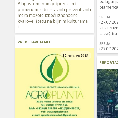
polaganj
Blagovremenom pripremom i
plamenca
primenom jednostavnih preventivnih
mera možete izbeći iznenadne
SRBIJA
kvarove, štetu na biljnim kulturama
(27.07.20
i...
kukuruzna
je zaštit
PREDSTAVLJAMO
SRBIJA
(27.07.20
opasnost
10. novembar 2025.
usevima 
REPORTA