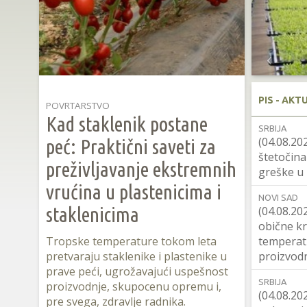
PIS - AKT
POVRTARSTVO
Kad staklenik postane
SRBIJA
(04.08.20
peć: Praktični saveti za
štetočina
preživljavanje ekstremnih
greške u 
vrućina u plastenicima i
NOVI SAD
staklenicima
(04.08.20
obične kr
Tropske temperature tokom leta
temperat
pretvaraju staklenike i plastenike u
proizvod
prave peći, ugrožavajući uspešnost
SRBIJA
proizvodnje, skupocenu opremu i,
(04.08.20
pre svega, zdravlje radnika.