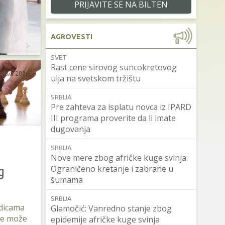
PRIJAVITE SE NA BILTEN
AGROVESTI
SVET
Rast cene sirovog suncokretovog
ebruar 2026.
ulja na svetskom tržištu
SRBIJA
Pre zahteva za isplatu novca iz IPARD
III programa proverite da li imate
dugovanja
SRBIJA
Nove mere zbog afričke kuge svinja:
g
Ograničeno kretanje i zabrane u
šumama
SRBIJA
dicama
Glamočić: Vanredno stanje zbog
ne može
epidemije afričke kuge svinja