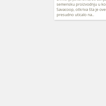
semensku proizvodnju u ko
Savacoop, otkriva šta je ov
presudno uticalo na...