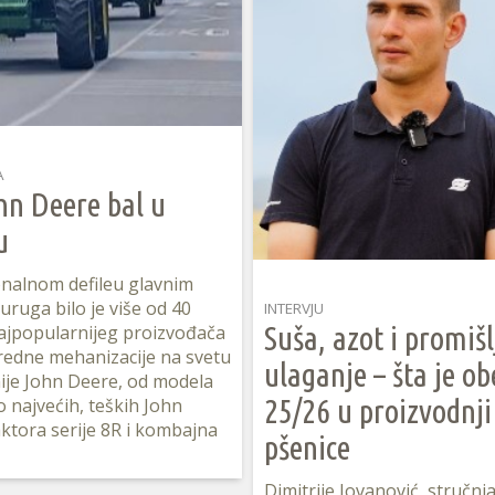
A
hn Deere bal u
u
onalnom defileu glavnim
uruga bilo je više od 40
INTERVJU
Suša, azot i promiš
ajpopularnijeg proizvođača
redne mehanizacije na svetu
ulaganje – šta je ob
ije John Deere, od modela
25/26 u proizvodnji
do najvećih, teških John
ktora serije 8R i kombajna
pšenice
Dimitrije Jovanović, stručnj