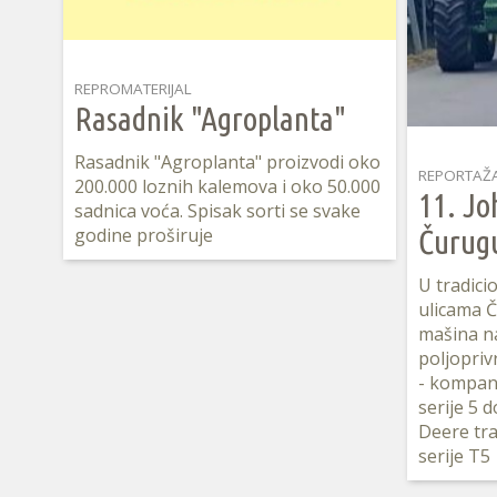
REPROMATERIJAL
Rasadnik "Agroplanta"
Rasadnik "Agroplanta" proizvodi oko
REPORTAŽ
200.000 loznih kalemova i oko 50.000
11. Jo
sadnica voća. Spisak sorti se svake
godine proširuje
Čurug
U tradici
ulicama Č
mašina n
poljopriv
- kompan
serije 5 
Deere tra
serije T5