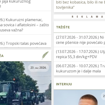
e jaja kukuruznog
biti bez kobasica, bilo ili ne 
!
tovljenika“
reklam
26.) Kukuruzni plamenac,
 sovica i aflatoksini – zašto
TRŽIŠTE
a useva važna?
(27.07.2026 - 31.07.2026.) N
cene pšenice nije povećalo
26.) Tropski talas povećava
 od krompirovog moljca u
(13.07.2026 - 17.07.2026.) Ul
kasnog krompira
ŽA
repica 55,3 din/kg+PDV
(06.07.2026 - 10.07.2026.) Tr
23. maj 2026.
kukuruzom je i dalje mala
INTERVJU
2