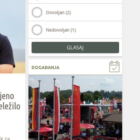
Dovoljan (2)
Nedovoljan (1)
GLASAJ
DOGAĐANJA
ljeno
eležilo
ak za