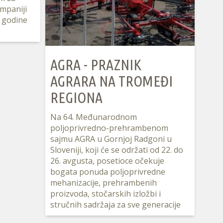
mpaniji
e godine
AGRA - PRAZNIK
AGRARA NA TROMEĐI
REGIONA
Na 64. Međunarodnom
poljoprivredno-prehrambenom
sajmu AGRA u Gornjoj Radgoni u
Sloveniji, koji će se održati od 22. do
26. avgusta, posetioce očekuje
bogata ponuda poljoprivredne
mehanizacije, prehrambenih
proizvoda, stočarskih izložbi i
stručnih sadržaja za sve generacije