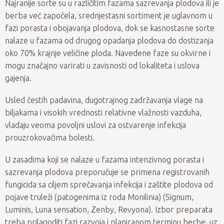
Najranije sorte su u različitim fazama sazrevanja plodova ili je
berba već započela, srednjestasni sortiment je uglavnom u
fazi porasta i obojavanja plodova, dok se kasnostasne sorte
nalaze u fazama od drugog opadanja plodova do dostizanja
oko 70% krajnje veličine ploda. Navedene faze su okvirne i
mogu značajno varirati u zavisnosti od lokaliteta i uslova
gajenja.
Usled čestih padavina, dugotrajnog zadržavanja vlage na
biljakama i visokih vrednosti relativne vlažnosti vazduha,
vladaju veoma povoljni uslovi za ostvarenje infekcija
prouzrokovačima bolesti.
U zasadima koji se nalaze u fazama intenzivnog porasta i
sazrevanja plodova preporučuje se primena registrovanih
fungicida sa ciljem sprečavanja infekcija i zaštite plodova od
pojave truleži (patogenima iz roda Monilinia) (Signum,
Luminis, Luna sensation, Zenby, Revyona). Izbor preparata
treba prilagoditi fazi razvoja i planiranom terminu berbe, uz