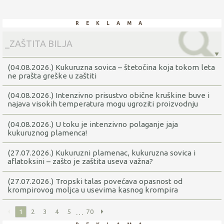
reklama
(04.08.2026.) Kukuruzna sovica – štetočina koja tokom leta
ne prašta greške u zaštiti
(04.08.2026.) Intenzivno prisustvo obične kruškine buve i
najava visokih temperatura mogu ugroziti proizvodnju
krušaka
(04.08.2026.) U toku je intenzivno polaganje jaja
kukuruznog plamenca!
(27.07.2026.) Kukuruzni plamenac, kukuruzna sovica i
aflatoksini – zašto je zaštita useva važna?
(27.07.2026.) Tropski talas povećava opasnost od
krompirovog moljca u usevima kasnog krompira
…
1
2
3
4
5
70
reklama