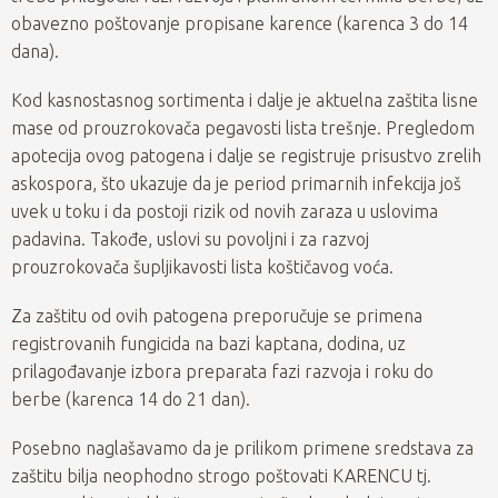
obavezno poštovanje propisane karence (karenca 3 do 14
dana).
Kod kasnostasnog sortimenta i dalje je aktuelna zaštita lisne
mase od prouzrokovača pegavosti lista trešnje. Pregledom
apotecija ovog patogena i dalje se registruje prisustvo zrelih
askospora, što ukazuje da je period primarnih infekcija još
uvek u toku i da postoji rizik od novih zaraza u uslovima
padavina. Takođe, uslovi su povoljni i za razvoj
prouzrokovača šupljikavosti lista koštičavog voća.
Za zaštitu od ovih patogena preporučuje se primena
registrovanih fungicida na bazi kaptana, dodina, uz
prilagođavanje izbora preparata fazi razvoja i roku do
berbe (karenca 14 do 21 dan).
Posebno naglašavamo da je prilikom primene sredstava za
zaštitu bilja neophodno strogo poštovati KARENCU tj.