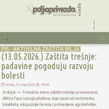
reklama
Togg
navi
PIS - AKTUELNA ZAŠTITA BILJA
(13.05.2026.) Zaštita trešnje:
padavine pogoduju razvoju
bolesti
sreda, 13. maj 2026.
18:09
Srbija —
Trenutno mere zaštite trešnje prvenstveno
diktira faza razvoja plodova, koja zavisi od sortimenta,
lokaliteta, ekspozicije terena i primenjene agrotehnike.