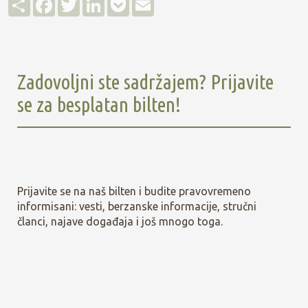
Д
F
T
L
P
E
е
a
w
i
o
m
љ
c
i
n
c
a
е
e
t
k
k
i
њ
b
t
e
e
l
е
o
e
d
t
o
r
I
Zadovoljni ste sadržajem? Prijavite
k
n
se za besplatan bilten!
Prijavite se na naš bilten i budite pravovremeno
informisani: vesti, berzanske informacije, stručni
članci, najave događaja i još mnogo toga.