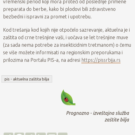
vremenski period koji mora proteći od poslednje primene
preparata do berbe, kako bi plodovi bili zdravstveno
bezbedni i ispravni za promet i upotrebu.
Kod trešanja kod kojih nije otpočelo sazrevanje, aktuelna je i
zaštita od crne trešnjine vaši, i uočava se let trešnjine muve
(za sada nema potrebe za insekticidnim tretmanom) o čemu
se više možete informisati na regionskim preporukama i
prilozima na Portalu PIS-a, na adresi
https://pissrbija.rs
pis - aktuelna zaštita bilja
Prognozno - izveštajna služba
zaštite bilja