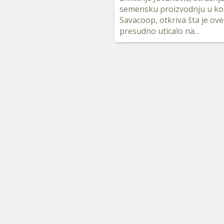
semensku proizvodnju u ko
Savacoop, otkriva šta je ov
presudno uticalo na...