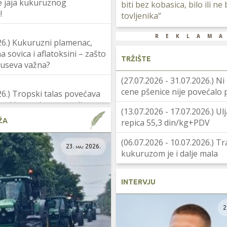
e jaja kukuruznog
biti bez kobasica, bilo ili ne 
!
tovljenika“
reklam
26.) Kukuruzni plamenac,
 sovica i aflatoksini – zašto
TRŽIŠTE
a useva važna?
(27.07.2026 - 31.07.2026.) N
cene pšenice nije povećalo
26.) Tropski talas povećava
 od krompirovog moljca u
(13.07.2026 - 17.07.2026.) Ul
kasnog krompira
ŽA
repica 55,3 din/kg+PDV
(06.07.2026 - 10.07.2026.) Tr
23. maj 2026.
kukuruzom je i dalje mala
INTERVJU
2