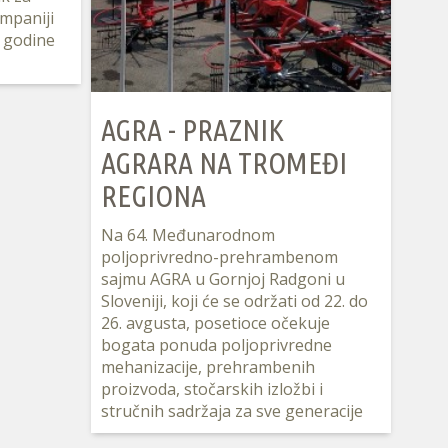
mpaniji
e godine
AGRA - PRAZNIK
AGRARA NA TROMEĐI
REGIONA
Na 64. Međunarodnom
poljoprivredno-prehrambenom
sajmu AGRA u Gornjoj Radgoni u
Sloveniji, koji će se održati od 22. do
26. avgusta, posetioce očekuje
bogata ponuda poljoprivredne
mehanizacije, prehrambenih
proizvoda, stočarskih izložbi i
stručnih sadržaja za sve generacije