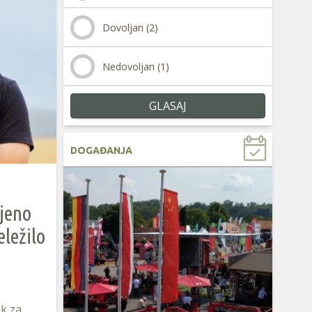
Dovoljan (2)
Nedovoljan (1)
GLASAJ
DOGAĐANJA
ljeno
eležilo
ak za