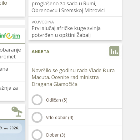
bilo
proglašeno za sada u Rumi,
Obrenovcu i Sremskoj Mitrovici
a
VOJVODINA
Prvi slučaj afričke kuge svinja
potvrđen u opštini Žabalj
i obaranje
ANKETA
 promet
jana
Navršilo se godinu rada Vlade Đura
Macuta. Ocenite rad ministra
Dragana Glamočića
ažnja za
Odličan (5)
Vrlo dobar (4)
9. jul 2026.
Dobar (3)