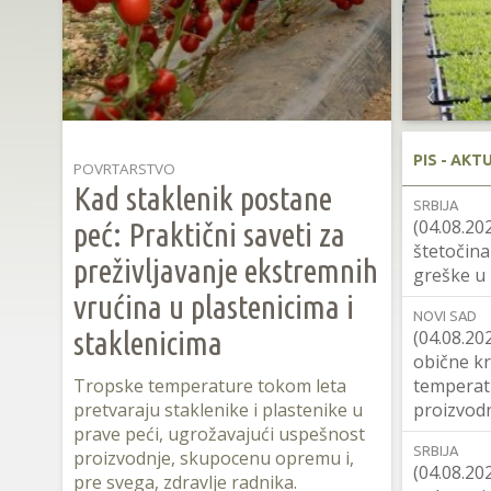
PIS - AKT
POVRTARSTVO
Kad staklenik postane
SRBIJA
(04.08.20
peć: Praktični saveti za
štetočina
preživljavanje ekstremnih
greške u 
vrućina u plastenicima i
NOVI SAD
staklenicima
(04.08.20
obične kr
Tropske temperature tokom leta
temperat
pretvaraju staklenike i plastenike u
proizvod
prave peći, ugrožavajući uspešnost
SRBIJA
proizvodnje, skupocenu opremu i,
(04.08.20
pre svega, zdravlje radnika.