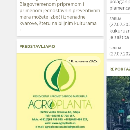
polaganj
Blagovremenom pripremom i
plamenca
primenom jednostavnih preventivnih
mera možete izbeći iznenadne
SRBIJA
kvarove, štetu na biljnim kulturama
(27.07.20
i...
kukuruzna
je zaštit
PREDSTAVLJAMO
SRBIJA
(27.07.20
opasnost
10. novembar 2025.
usevima 
REPORTA