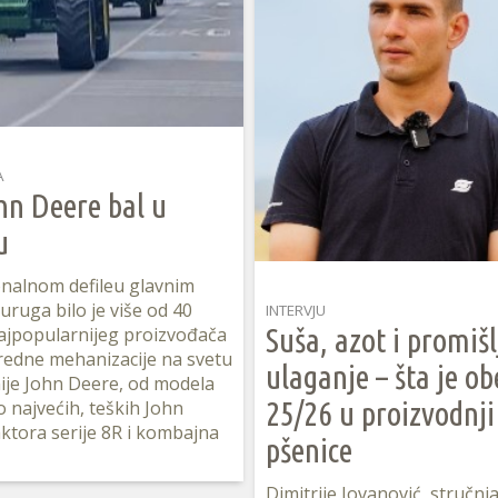
A
hn Deere bal u
u
onalnom defileu glavnim
uruga bilo je više od 40
INTERVJU
Suša, azot i promiš
ajpopularnijeg proizvođača
redne mehanizacije na svetu
ulaganje – šta je ob
ije John Deere, od modela
25/26 u proizvodnji
do najvećih, teških John
ktora serije 8R i kombajna
pšenice
Dimitrije Jovanović, stručnj