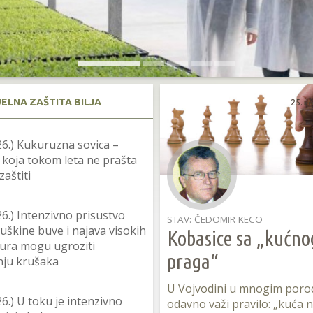
UELNA ZAŠTITA BILJA
25. f
26.) Kukuruzna sovica –
 koja tokom leta ne prašta
zaštiti
26.) Intenzivno prisustvo
STAV: ČEDOMIR KECO
uškine buve i najava visokih
Kobasice sa „kućno
ura mogu ugroziti
praga“
nju krušaka
U Vojvodini u mnogim poro
26.) U toku je intenzivno
odavno važi pravilo: „kuća 