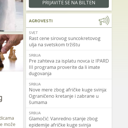
PRIJAVITE SE NA BILTEN
AGROVESTI
SVET
Rast cene sirovog suncokretovog
ebruar 2026.
ulja na svetskom tržištu
SRBIJA
Pre zahteva za isplatu novca iz IPARD
III programa proverite da li imate
dugovanja
SRBIJA
Nove mere zbog afričke kuge svinja:
g
Ograničeno kretanje i zabrane u
šumama
SRBIJA
dicama
Glamočić: Vanredno stanje zbog
ne može
epidemije afričke kuge svinja