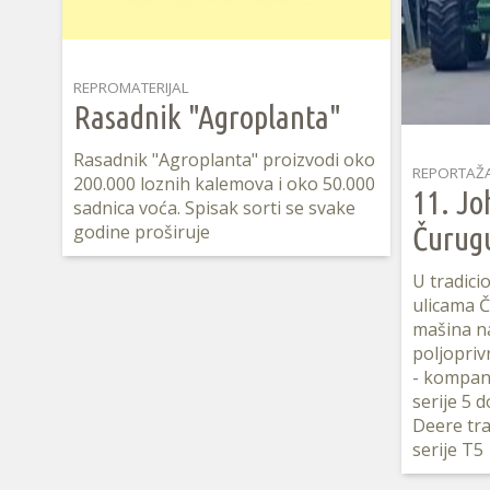
REPROMATERIJAL
Rasadnik "Agroplanta"
Rasadnik "Agroplanta" proizvodi oko
REPORTAŽ
200.000 loznih kalemova i oko 50.000
11. Jo
sadnica voća. Spisak sorti se svake
godine proširuje
Čurug
U tradici
ulicama Č
mašina n
poljopriv
- kompan
serije 5 
Deere tra
serije T5