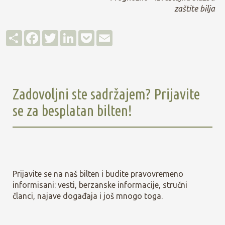
zaštite bilja
Д
F
T
L
P
E
е
a
w
i
o
m
љ
c
i
n
c
a
е
e
t
k
k
i
њ
b
t
e
e
l
е
o
e
d
t
o
r
I
Zadovoljni ste sadržajem? Prijavite
k
n
se za besplatan bilten!
Prijavite se na naš bilten i budite pravovremeno
informisani: vesti, berzanske informacije, stručni
članci, najave događaja i još mnogo toga.