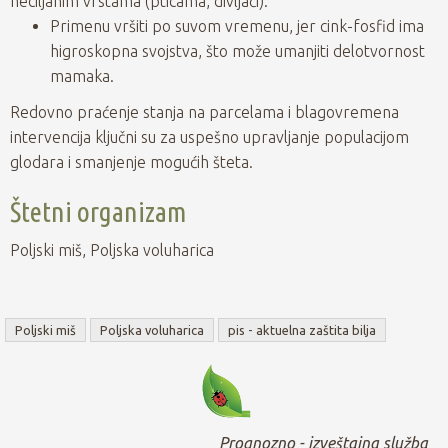
neciljanim vrstama (pticama, divljači).
Primenu vršiti po suvom vremenu, jer cink-fosfid ima
higroskopna svojstva, što može umanjiti delotvornost
mamaka.
Redovno praćenje stanja na parcelama i blagovremena
intervencija ključni su za uspešno upravljanje populacijom
glodara i smanjenje mogućih šteta.
Štetni organizam
Poljski miš, Poljska voluharica
Poljski miš
Poljska voluharica
pis - aktuelna zaštita bilja
Prognozno - izveštajna služba