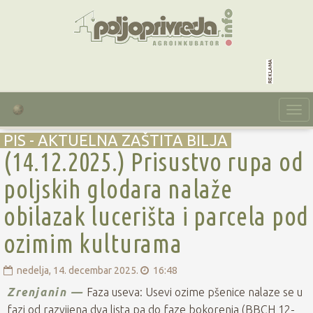
reklama
Togg
navi
PIS - AKTUELNA ZAŠTITA BILJA
(14.12.2025.) Prisustvo rupa od
poljskih glodara nalaže
obilazak lucerišta i parcela pod
ozimim kulturama
nedelja, 14. decembar 2025.
16:48
Zrenjanin —
Faza useva: Usevi ozime pšenice nalaze se u
fazi od razvijena dva lista pa do faze bokorenja (BBCH 12-