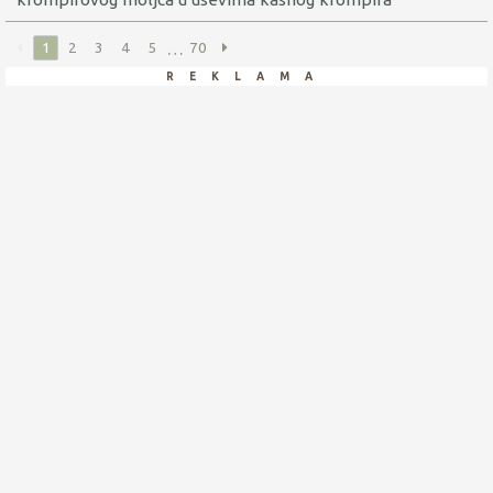
…
1
2
3
4
5
70
reklama