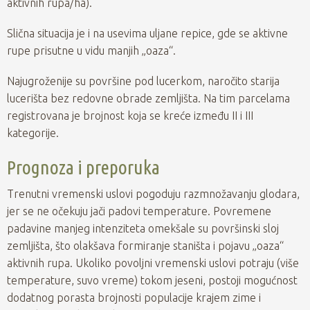
aktivnih rupa/ha).
Slična situacija je i na usevima uljane repice, gde se aktivne
rupe prisutne u vidu manjih „oaza“.
Najugroženije su površine pod lucerkom, naročito starija
lucerišta bez redovne obrade zemljišta. Na tim parcelama
registrovana je brojnost koja se kreće između II i III
kategorije.
Prognoza i preporuka
Trenutni vremenski uslovi pogoduju razmnožavanju glodara,
jer se ne očekuju jači padovi temperature. Povremene
padavine manjeg intenziteta omekšale su površinski sloj
zemljišta, što olakšava formiranje staništa i pojavu „oaza“
aktivnih rupa. Ukoliko povoljni vremenski uslovi potraju (više
temperature, suvo vreme) tokom jeseni, postoji mogućnost
dodatnog porasta brojnosti populacije krajem zime i