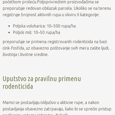
početkom proleća.Poljoprivrednim proizvođačima se
preporučuje redovan obilazak parcela. Ukoliko se na terenu
registruje brojnost aktivnih rupa u okviru II kategorije:
Poljska voluharica: 10–500 rupa/ha
Poljski miš: 10–50 rupa/ha
preporučuje se primena registrovanih rodenticida na bazi
cink-fosfida, uz obavezno poštovanje svih mera zašite ljudi,
životinja i životne sredine.
Uputstvo za pravilnu primenu
rodenticida
Mamci se postavljaju isključivo u aktivne rupe, a nakon
postavljanja obavezno zatrpavaju, kako bi se sprečio pristup