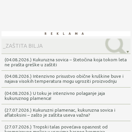
reklama
(04.08.2026.) Kukuruzna sovica – štetočina koja tokom leta
ne prašta greške u zaštiti
(04.08.2026.) Intenzivno prisustvo obične kruškine buve i
najava visokih temperatura mogu ugroziti proizvodnju
krušaka
(04.08.2026.) U toku je intenzivno polaganje jaja
kukuruznog plamenca!
(27.07.2026.) Kukuruzni plamenac, kukuruzna sovica i
aflatoksini – zašto je zaštita useva važna?
(27.07.2026.) Tropski talas povećava opasnost od
krompirovog moljca u usevima kasnog krompira