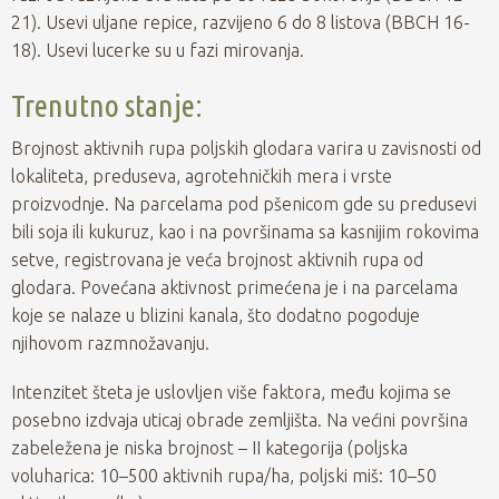
21). Usevi uljane repice, razvijeno 6 do 8 listova (BBCH 16-
18). Usevi lucerke su u fazi mirovanja.
Trenutno stanje:
Brojnost aktivnih rupa poljskih glodara varira u zavisnosti od
lokaliteta, preduseva, agrotehničkih mera i vrste
proizvodnje. Na parcelama pod pšenicom gde su predusevi
bili soja ili kukuruz, kao i na površinama sa kasnijim rokovima
setve, registrovana je veća brojnost aktivnih rupa od
glodara. Povećana aktivnost primećena je i na parcelama
koje se nalaze u blizini kanala, što dodatno pogoduje
njihovom razmnožavanju.
Intenzitet šteta je uslovljen više faktora, među kojima se
posebno izdvaja uticaj obrade zemljišta. Na većini površina
zabeležena je niska brojnost – II kategorija (poljska
voluharica: 10–500 aktivnih rupa/ha, poljski miš: 10–50