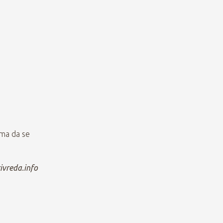
ima da se
ivreda.info