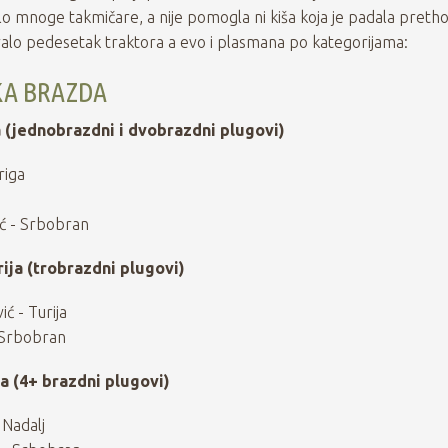
lo mnoge takmičare, a nije pomogla ni kiša koja je padala preth
alo pedesetak traktora a evo i plasmana po kategorijama:
A BRAZDA
 (jednobrazdni i dvobrazdni plugovi)
riga
ć - Srbobran
ija (trobrazdni plugovi)
ć - Turija
- Srbobran
a (4+ brazdni plugovi)
 Nadalj