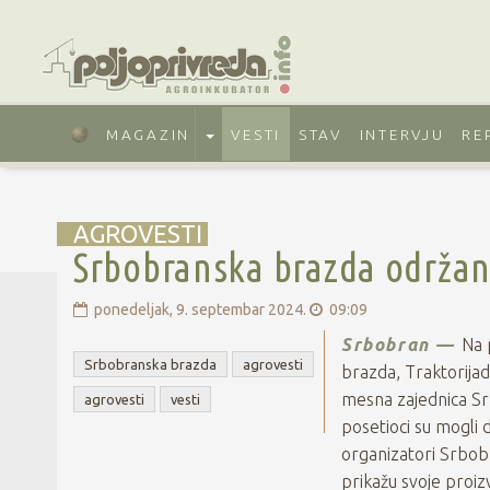
MAGAZIN
VESTI
STAV
INTERVJU
RE
AGROVESTI
Srbobranska brazda održan
ponedeljak, 9. septembar 2024.
09:09
Srbobran —
Na 
Srbobranska brazda
agrovesti
brazda, Traktorijad
mesna zajednica Sr
agrovesti
vesti
posetioci su mogli d
organizatori Srbob
prikažu svoje proizv