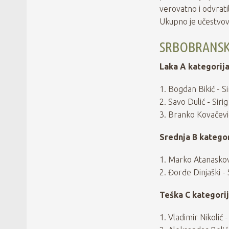
verovatno i odvrati
Ukupno je učestvov
SRBOBRANSK
Laka A kategorija
1. Bogdan Bikić - Si
2. Savo Dulić - Sirig
3. Branko Kovačevi
Srednja B kategor
1. Marko Atanaskovi
2. Đorđe Dinjaški 
Teška C kategorij
1. Vladimir Nikolić -