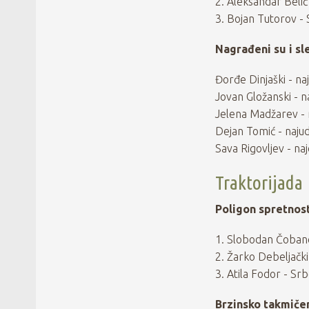
2. Aleksandar Beli
3. Bojan Tutorov -
Nagrađeni su i sl
Đorđe Dinjaški - na
Jovan Gložanski - 
Jelena Madžarev - 
Dejan Tomić - najuda
Sava Rigovljev - na
Traktorijada
Poligon spretnost
1. Slobodan Čoban
2. Žarko Debeljačk
3. Atila Fodor - Sr
Brzinsko takmiče