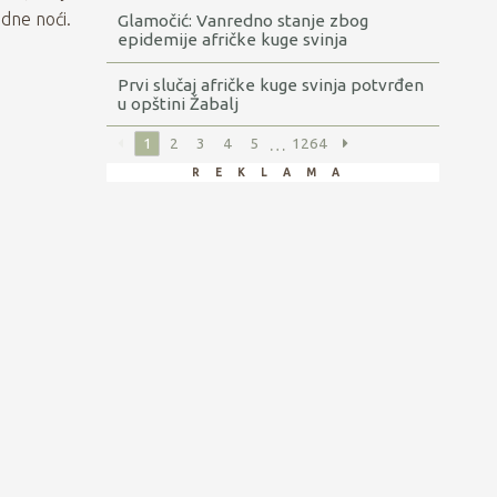
odne noći.
Glamočić: Vanredno stanje zbog
epidemije afričke kuge svinja
proglašeno za sada u Rumi, Obrenovcu
i Sremskoj Mitrovici
Prvi slučaj afričke kuge svinja potvrđen
u opštini Žabalj
…
1
2
3
4
5
1264
reklama