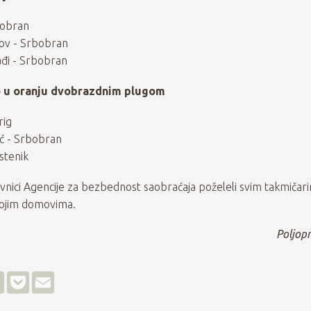
bobran
ov - Srbobran
đi - Srbobran
 u oranju dvobrazdnim plugom
rig
ć - Srbobran
stenik
vnici Agencije za bezbednost saobraćaja poželeli svim takmičar
ojim domovima.
Poljopr
L
P
E
i
o
m
n
c
a
k
k
i