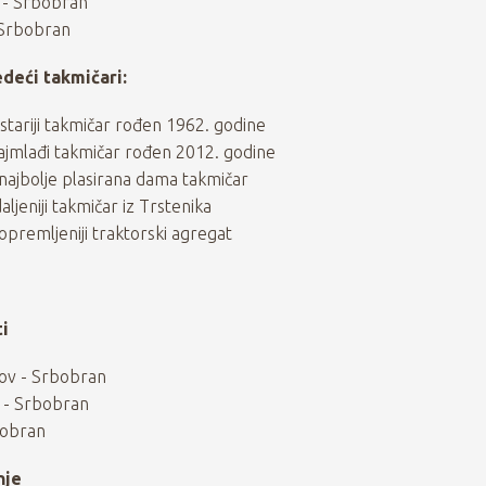
ć - Srbobran
 Srbobran
edeći takmičari:
jstariji takmičar rođen 1962. godine
najmlađi takmičar rođen 2012. godine
najbolje plasirana dama takmičar
ljeniji takmičar iz Trstenika
jopremljeniji traktorski agregat
i
ov - Srbobran
i - Srbobran
bobran
nje