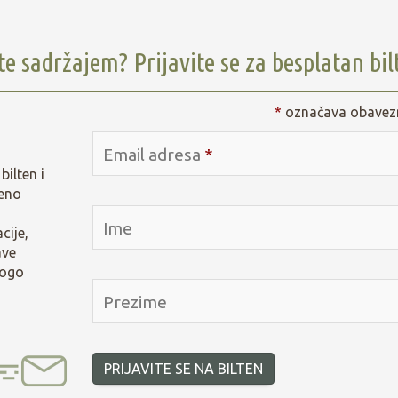
e
e
l
d
t
I
te sadržajem? Prijavite se za besplatan bil
n
*
označava obavezn
Email adresa
*
bilten i
eno
Ime
cije,
ave
nogo
Prezime
PRIJAVITE SE NA BILTEN