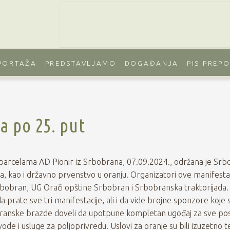
PORTAŽA
PREDSTAVLJAMO
DOGAĐANJA
PIS PREP
a po 25. put
parcelama AD Pionir iz Srbobrana, 07.09.2024., održana je Sr
a, kao i državno prvenstvo u oranju. Organizatori ove manifestac
bobran, UG Orači opštine Srbobran i Srbobranska traktorijada. 
a prate sve tri manifestacije, ali i da vide brojne sponzore koje 
ranske brazde doveli da upotpune kompletan ugođaj za sve pos
ode i usluge za poljoprivredu. Uslovi za oranje su bili izuzetno te