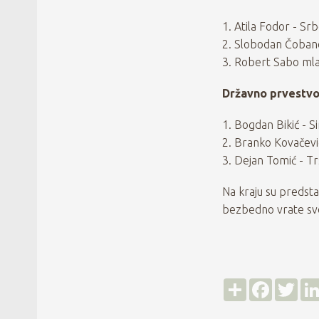
1. Atila Fodor - Sr
2. Slobodan Čoban
3. Robert Sabo mla
Državno prvestvo
1. Bogdan Bikić - Si
2. Branko Kovačevi
3. Dejan Tomić - Tr
Na kraju su predsta
bezbedno vrate sv
Д
F
T
е
a
w
љ
c
i
е
e
t