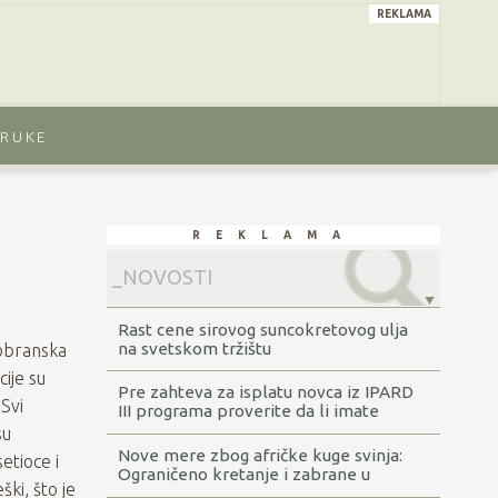
reklama
ORUKE
reklama
Rast cene sirovog suncokretovog ulja
na svetskom tržištu
bobranska
ije su
Pre zahteva za isplatu novca iz IPARD
Svi
III programa proverite da li imate
dugovanja
su
Nove mere zbog afričke kuge svinja:
etioce i
Ograničeno kretanje i zabrane u
ški, što je
šumama