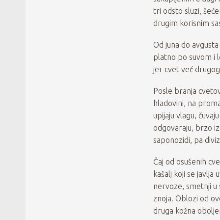
tri odsto sluzi, šeće
drugim korisnim sa
Od juna do avgusta p
platno po suvom i 
jer cvet već drugo
Posle branja cvetovi
hladovini, na proma
upijaju vlagu, čuva
odgovaraju, brzo iz
saponozidi, pa divi
Čaj od osušenih cve
kašalj koji se javlj
nervoze, smetnji u 
znoja. Oblozi od ov
druga kožna obolje