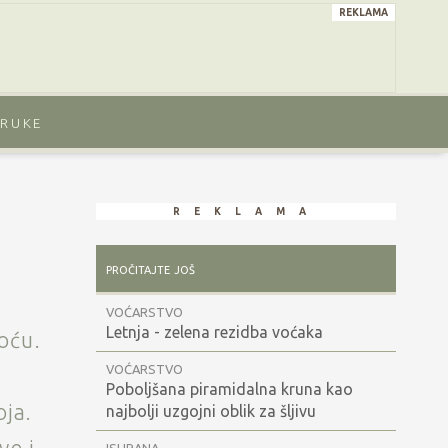
reklama
ORUKE
reklama
pročitajte još
VOĆARSTVO
Letnja - zelena rezidba voćaka
noću.
VOĆARSTVO
Poboljšana piramidalna kruna kao
oja.
najbolji uzgojni oblik za šljivu