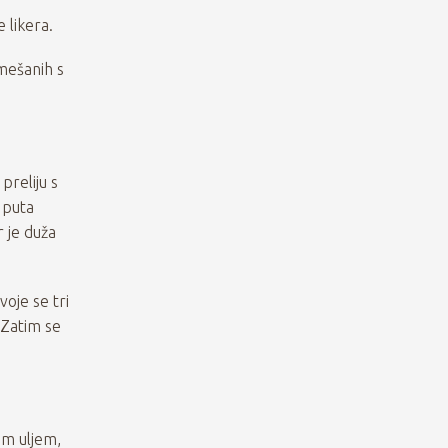
 likera.
omešanih s
preliju s
i puta
r je duža
oje se tri
. Zatim se
im uljem,