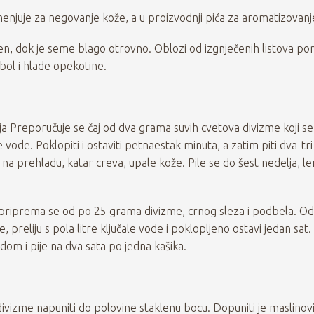
enjuje za negovanje kože, a u proizvodnji pića za aromatizovanje
koren, dok je seme blago otrovno. Oblozi od izgnječenih listova p
ol i hlade opekotine.
ja Preporučuje se čaj od dva grama suvih cvetova divizme koji se 
le vode. Poklopiti i ostaviti petnaestak minuta, a zatim piti dva-tr
 na prehladu, katar creva, upale kože. Pile se do šest nedelja, le
e priprema se od po 25 grama divizme, crnog sleza i podbela. Odv
 preliju s pola litre ključale vode i poklopljeno ostavi jedan sat
dom i pije na dva sata po jedna kašika.
ivizme napuniti do polovine staklenu bocu. Dopuniti je maslinov