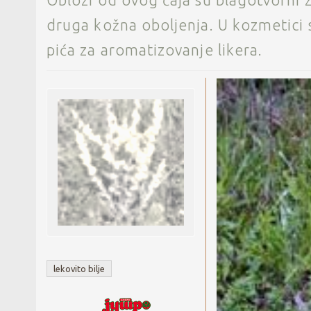
Oblozi od ovog čaja su blagotvorni z
druga kožna oboljenja. U kozmetici 
pića za aromatizovanje likera.
lekovito bilje