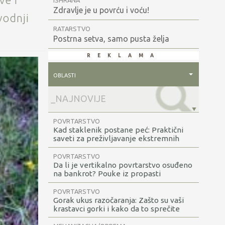
ve i
ISHRANA
Zdravlje je u povrću i voću!
vodnji
RATARSTVO
Postrna setva, samo pusta želja
reklama
oblasti
POVRTARSTVO
Kad staklenik postane peć: Praktični
saveti za preživljavanje ekstremnih
vrućina u plastenicima i staklenicima
POVRTARSTVO
Da li je vertikalno povrtarstvo osuđeno
na bankrot? Pouke iz propasti
vertikalnih farmi
POVRTARSTVO
Gorak ukus razočaranja: Zašto su vaši
krastavci gorki i kako da to sprečite