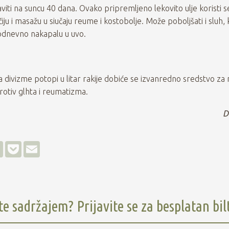
aviti na suncu 40 dana. Ovako pripremljeno lekovito ulje koristi s
ju i masažu u siučaju reume i kostobolje. Može poboljšati i sluh, 
akodnevno nakapalu u uvo.
 divizme potopi u litar rakije dobiće se izvanredno sredstvo za
otiv glhta i reumatizma.
D
L
P
E
i
o
m
n
c
a
k
k
i
e
e
l
d
t
I
te sadržajem? Prijavite se za besplatan bil
n