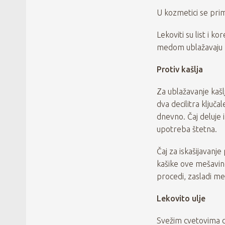
U kozmetici se prim
Lekoviti su list i 
medom ublažavaju b
Protiv kašlja
Za ublažavanje kašl
dva decilitra ključa
dnevno. Čaj deluje i
upotreba štetna.
Čaj za iskašijavanj
kašike ove mešavine,
procedi, zasladi me
Lekovito ulje
Svežim cvetovima d