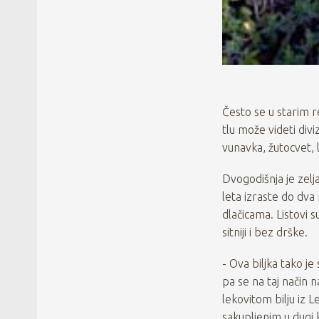
Često se u starim 
tlu može videti div
vunavka, žutocvet, l
Dvogodišnja je zelja
leta izraste do dva
dlačicama. Listovi 
sitniji i bez drške.
- Ova biljka tako je
pa se na taj način
lekovitom bilju iz 
sakupljenim u dugi 