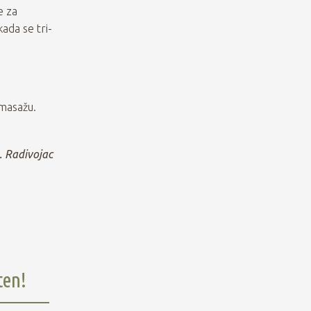
e za
kada se tri-
 masažu.
. Radivojac
ten!