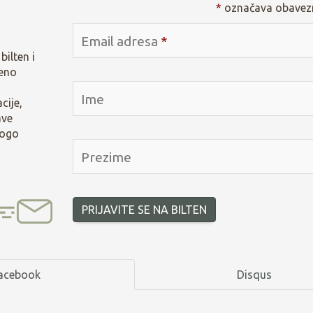
*
označava obavezn
Email adresa
*
bilten i
eno
Ime
cije,
ave
nogo
Prezime
PRIJAVITE SE NA BILTEN
acebook
Disqus