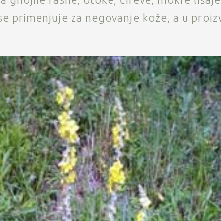
a gnojne rasne, otoke, čireve, mokre lišaje
se primenjuje za negovanje kože, a u proiz