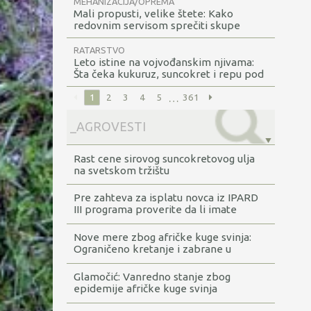
MEHANIZACIJA/OPREMA
Mali propusti, velike štete: Kako
redovnim servisom sprečiti skupe
kvarove u zaštićenom prostoru
RATARSTVO
Leto istine na vojvođanskim njivama:
Šta čeka kukuruz, suncokret i repu pod
vrelim suncem?
…
1
2
3
4
5
361
Rast cene sirovog suncokretovog ulja
na svetskom tržištu
Pre zahteva za isplatu novca iz IPARD
III programa proverite da li imate
dugovanja
Nove mere zbog afričke kuge svinja:
Ograničeno kretanje i zabrane u
šumama
Glamočić: Vanredno stanje zbog
epidemije afričke kuge svinja
proglašeno za sada u Rumi, Obrenovcu