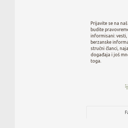
Prijavite se na naš 
budite pravovrem
informisani: vesti,
berzanske informa
stručni članci, naj
događaja i još m
toga.
F