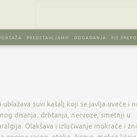
PORTAŽA
PREDSTAVLJAMO
DOGAĐANJA
PIS PREP
 ublažava suvi kašalj koji se javlja uveče i 
nog disanja, drhtanja, nervoze, smetnji u
algija. Olakšava i izlučivanje mokraće i zn