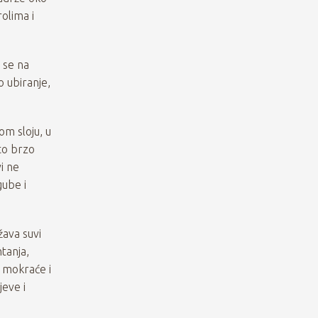
rolima i
u se na
 ubiranje,
om sloju, u
što brzo
i ne
gube i
žava suvi
htanja,
e mokraće i
jeve i