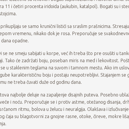
ra 11 i četiri procenta iridoida (aukubin, katalpol). Bogati su i ste
stojcima.
rikupljaju se samo krunični listići sa sraslim prašnicima. Stresaj
lepom vremenu, nikako dok je rosa. Preporučuje se svakodnevno
g dana opadne.
 se ne smeju sabijati u korpe, već ih treba što pre osušiti u tank
ji. Tako će zadržati boju, poseban miris na med i lekovitost. Po
ju se u staklenim teglama na suvom i tamnom mestu. Ako im uslov
gube karakterističnu boju i postaju neupotrebljivi. Stajanjem se 
zmu ne treba čuvati duže od godinu dana.
tova najbolje deluje na zapaljenje disajnih puteva. Posebno ubla
a uveče i noću. Preporučuje se i protiv astme, otežanog disanja, dr
srčanom ritmu, bolova u želucu i neuralgija. Olakšava i izlučivanj
og čaja su blagotvorni za gnojne rasne, otoke, čireve, mokre liša
nja.