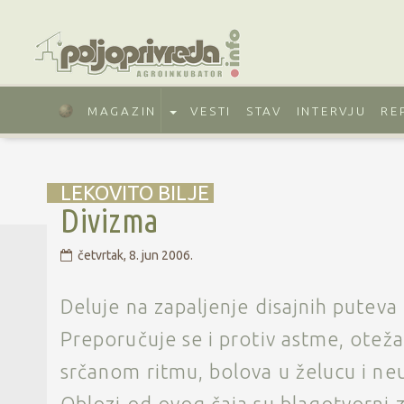
MAGAZIN
VESTI
STAV
INTERVJU
RE
LEKOVITO BILJE
Divizma
četvrtak, 8. jun 2006.
Deluje na zapaljenje disajnih puteva i
Preporučuje se i protiv astme, oteža
srčanom ritmu, bolova u želucu i neur