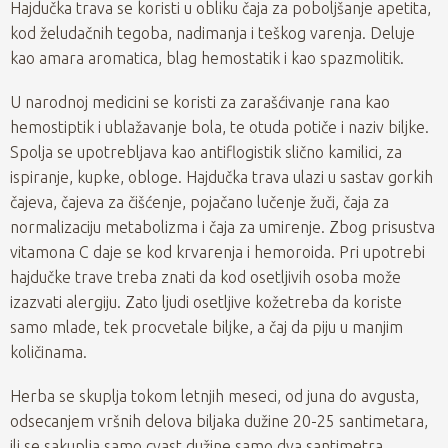
Hajdučka trava se koristi u obliku čaja za poboljšanje apetita,
kod želudačnih tegoba, nadimanja i teškog varenja. Deluje
kao amara aromatica, blag hemostatik i kao spazmolitik.
U narodnoj medicini se koristi za zarašćivanje rana kao
hemostiptik i ublažavanje bola, te otuda potiče i naziv biljke.
Spolja se upotrebljava kao antiflogistik slično kamilici, za
ispiranje, kupke, obloge. Hajdučka trava ulazi u sastav gorkih
čajeva, čajeva za čišćenje, pojačano lučenje žuči, čaja za
normalizaciju metabolizma i čaja za umirenje. Zbog prisustva
vitamona C daje se kod krvarenja i hemoroida. Pri upotrebi
hajdučke trave treba znati da kod osetljivih osoba može
izazvati alergiju. Zato ljudi osetljive kožetreba da koriste
samo mlade, tek procvetale biljke, a čaj da piju u manjim
količinama.
Herba se skuplja tokom letnjih meseci, od juna do avgusta,
odsecanjem vršnih delova biljaka dužine 20-25 santimetara,
ili se sakuplja samo cvast dužine samo dva santimetra.