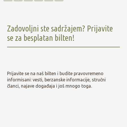
љ
c
i
n
c
a
е
e
t
k
k
i
њ
b
t
e
e
l
е
o
e
d
t
o
r
I
Zadovoljni ste sadržajem? Prijavite
k
n
se za besplatan bilten!
Prijavite se na naš bilten i budite pravovremeno
informisani: vesti, berzanske informacije, stručni
članci, najave događaja i još mnogo toga.