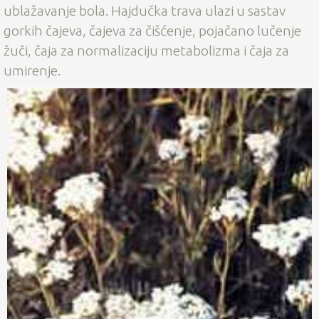
ublažavanje bola. Hajdučka trava ulazi u sastav
gorkih čajeva, čajeva za čišćenje, pojačano lučenje
žuči, čaja za normalizaciju metabolizma i čaja za
umirenje.