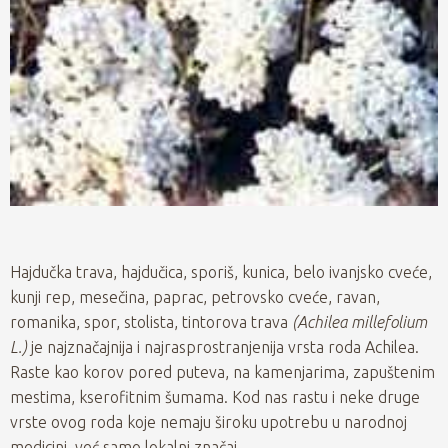
Hajdučka trava, hajdučica, sporiš, kunica, belo ivanjsko cveće,
kunji rep, mesečina, paprac, petrovsko cveće, ravan,
romanika, spor, stolista, tintorova trava
(Achilea millefolium
L.)
je najznačajnija i najrasprostranjenija vrsta roda Achilea.
Raste kao korov pored puteva, na kamenjarima, zapuštenim
mestima, kserofitnim šumama. Kod nas rastu i neke druge
vrste ovog roda koje nemaju široku upotrebu u narodnoj
medicini, već samo lokalni značaj.