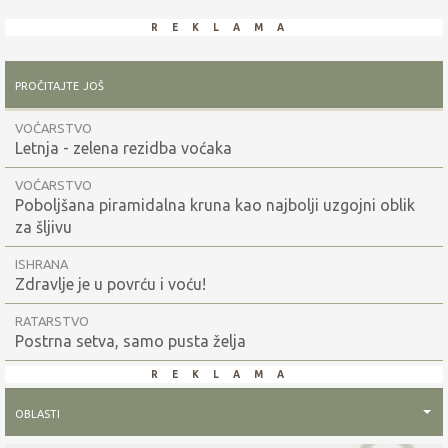
reklama
pročitajte još
VOĆARSTVO
Letnja - zelena rezidba voćaka
VOĆARSTVO
Poboljšana piramidalna kruna kao najbolji uzgojni oblik
za šljivu
ISHRANA
Zdravlje je u povrću i voću!
RATARSTVO
Postrna setva, samo pusta želja
reklama
oblasti