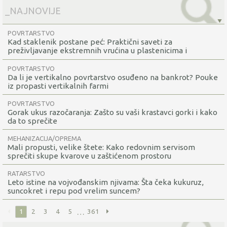
POVRTARSTVO
Kad staklenik postane peć: Praktični saveti za
preživljavanje ekstremnih vrućina u plastenicima i
staklenicima
POVRTARSTVO
Da li je vertikalno povrtarstvo osuđeno na bankrot? Pouke
iz propasti vertikalnih farmi
POVRTARSTVO
Gorak ukus razočaranja: Zašto su vaši krastavci gorki i kako
da to sprečite
MEHANIZACIJA/OPREMA
Mali propusti, velike štete: Kako redovnim servisom
sprečiti skupe kvarove u zaštićenom prostoru
RATARSTVO
Leto istine na vojvođanskim njivama: Šta čeka kukuruz,
suncokret i repu pod vrelim suncem?
…
1
2
3
4
5
361