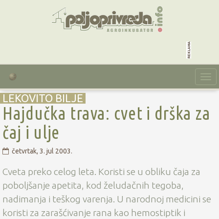
reklama
Togg
navi
LEKOVITO BILJE
Hajdučka trava: cvet i drška za
čaj i ulje
četvrtak, 3. jul 2003.
Cveta preko celog leta. Koristi se u obliku čaja za
poboljšanje apetita, kod želudačnih tegoba,
nadimanja i teškog varenja. U narodnoj medicini se
koristi za zarašćivanje rana kao hemostiptik i