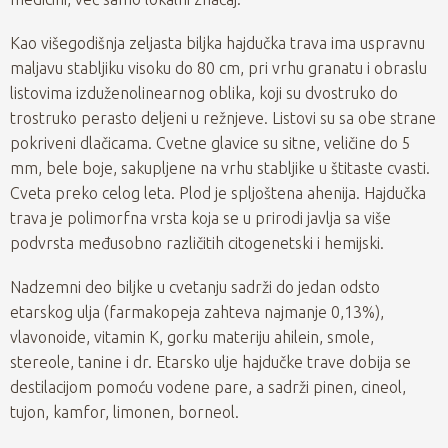
Kao višegodišnja zeljasta biljka hajdučka trava ima uspravnu
maljavu stabljiku visoku do 80 cm, pri vrhu granatu i obraslu
listovima izduženolinearnog oblika, koji su dvostruko do
trostruko perasto deljeni u režnjeve. Listovi su sa obe strane
pokriveni dlačicama. Cvetne glavice su sitne, veličine do 5
mm, bele boje, sakupljene na vrhu stabljike u štitaste cvasti.
Cveta preko celog leta. Plod je spljoštena ahenija. Hajdučka
trava je polimorfna vrsta koja se u prirodi javlja sa više
podvrsta međusobno različitih citogenetski i hemijski.
Nadzemni deo biljke u cvetanju sadrži do jedan odsto
etarskog ulja (farmakopeja zahteva najmanje 0,13%),
vlavonoide, vitamin K, gorku materiju ahilein, smole,
stereole, tanine i dr. Etarsko ulje hajdučke trave dobija se
destilacijom pomoću vodene pare, a sadrži pinen, cineol,
tujon, kamfor, limonen, borneol.