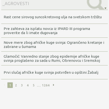
Rast cene sirovog suncokretovog ulja na svetskom tržištu
Pre zahteva za isplatu novca iz IPARD III programa
proverite da li imate dugovanja
Nove mere zbog afričke kuge svinja: Ograničeno kretanje i
zabrane u šumama
Glamočić: Vanredno stanje zbog epidemije afričke kuge
svinja proglašeno za sada u Rumi, Obrenovcu i Sremskoj
Mitrovici
Prvi slučaj afričke kuge svinja potvrđen u opštini Žabalj
…
1
2
3
4
5
1264