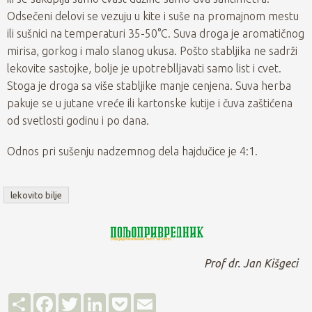
Odsečeni delovi se vezuju u kite i suše na promajnom mestu
ili sušnici na temperaturi 35-50°C. Suva droga je aromatičnog
mirisa, gorkog i malo slanog ukusa. Pošto stabljika ne sadrži
lekovite sastojke, bolje je upotreblljavati samo list i cvet.
Stoga je droga sa više stabljike manje cenjena. Suva herba
pakuje se u jutane vreće ili kartonske kutije i čuva zaštićena
od svetlosti godinu i po dana.
Odnos pri sušenju nadzemnog dela hajdučice je 4:1.
lekovito bilje
Prof dr. Jan Kišgeci
Д
F
T
L
P
E
е
a
w
i
o
m