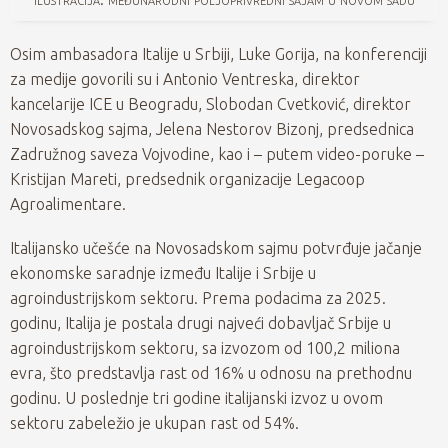
Osim ambasadora Italije u Srbiji, Luke Gorija, na konferenciji
za medije govorili su i Antonio Ventreska, direktor
kancelarije ICE u Beogradu, Slobodan Cvetković, direktor
Novosadskog sajma, Jelena Nestorov Bizonj, predsednica
Zadružnog saveza Vojvodine, kao i – putem video-poruke –
Kristijan Mareti, predsednik organizacije Legacoop
Agroalimentare.
Italijansko učešće na Novosadskom sajmu potvrđuje jačanje
ekonomske saradnje između Italije i Srbije u
agroindustrijskom sektoru. Prema podacima za 2025.
godinu, Italija je postala drugi najveći dobavljač Srbije u
agroindustrijskom sektoru, sa izvozom od 100,2 miliona
evra, što predstavlja rast od 16% u odnosu na prethodnu
godinu. U poslednje tri godine italijanski izvoz u ovom
sektoru zabeležio je ukupan rast od 54%.