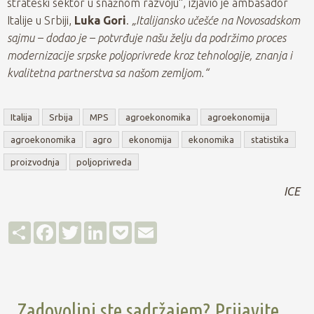
strateški sektor u snažnom razvoju“, izjavio je ambasador
Italije u Srbiji,
Luka Gori
.
„Italijansko učešće na Novosadskom
sajmu – dodao je – potvrđuje našu želju da podržimo proces
modernizacije srpske poljoprivrede kroz tehnologije, znanja i
kvalitetna partnerstva sa našom zemljom.“
Italija
Srbija
MPS
agroekonomika
agroekonomija
agroekonomika
agro
ekonomija
ekonomika
statistika
proizvodnja
poljoprivreda
ICE
Д
F
T
L
P
E
е
a
w
i
o
m
љ
c
i
n
c
a
е
e
t
k
k
i
њ
b
t
e
e
l
е
o
e
d
t
o
r
I
Zadovoljni ste sadržajem? Prijavite
k
n