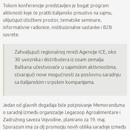
Tokom konferencije predstavljen je bogat program
aktivnosti koje će pratiti italijansko prisustvo na sajmu,
uključujući izložbeni prostor, tematske seminare,
informativne radionice, institucionalne sastanke i B2B
susrete.
Zahvaljujući regionalnoj mreži Agencije ICE, oko
30 uvoznika i distributera iz osam zemalja
Balkana učestvovaće u sajamskim aktivnostima,
stvarajući nove mogućnosti za poslovnu saradnju
sa italijanskim i srpskim kompanijama.
Jedan od glavnih događaja biće potpisivanje Memoranduma
o saradnji između organizacije Legacoop Agroalimentare i
Zadružnog saveza Vojvodine, planirano za 19. maj.
Sporazum ima za cilj promociju novih oblika saradnje između