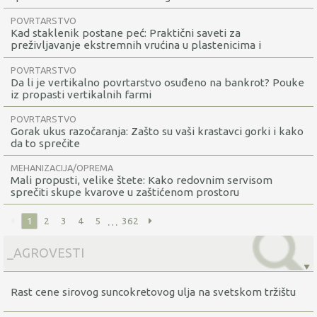
POVRTARSTVO
Kad staklenik postane peć: Praktični saveti za
preživljavanje ekstremnih vrućina u plastenicima i
staklenicima
POVRTARSTVO
Da li je vertikalno povrtarstvo osuđeno na bankrot? Pouke
iz propasti vertikalnih farmi
POVRTARSTVO
Gorak ukus razočaranja: Zašto su vaši krastavci gorki i kako
da to sprečite
MEHANIZACIJA/OPREMA
Mali propusti, velike štete: Kako redovnim servisom
sprečiti skupe kvarove u zaštićenom prostoru
…
1
2
3
4
5
362
Rast cene sirovog suncokretovog ulja na svetskom tržištu