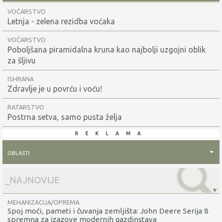
VOĆARSTVO
Letnja - zelena rezidba voćaka
VOĆARSTVO
Poboljšana piramidalna kruna kao najbolji uzgojni oblik
za šljivu
ISHRANA
Zdravlje je u povrću i voću!
RATARSTVO
Postrna setva, samo pusta želja
reklama
oblasti
MEHANIZACIJA/OPREMA
Spoj moći, pameti i čuvanja zemljišta: John Deere Serija 8
spremna za izazove modernih gazdinstava