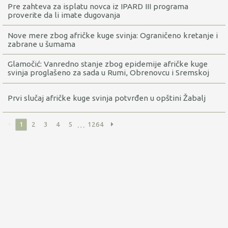
Pre zahteva za isplatu novca iz IPARD III programa
proverite da li imate dugovanja
Nove mere zbog afričke kuge svinja: Ograničeno kretanje i
zabrane u šumama
Glamočić: Vanredno stanje zbog epidemije afričke kuge
svinja proglašeno za sada u Rumi, Obrenovcu i Sremskoj
Mitrovici
Prvi slučaj afričke kuge svinja potvrđen u opštini Žabalj
…
1
2
3
4
5
1264