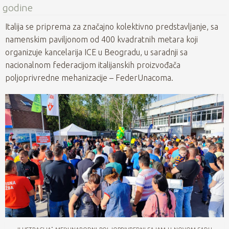
godine
Italija se priprema za značajno kolektivno predstavljanje, sa
namenskim paviljonom od 400 kvadratnih metara koji
organizuje kancelarija ICE u Beogradu, u saradnji sa
nacionalnom federacijom italijanskih proizvođača
poljoprivredne mehanizacije – FederUnacoma.
ilustracija: međunarodni poljoprivredni sajam u novom sadu