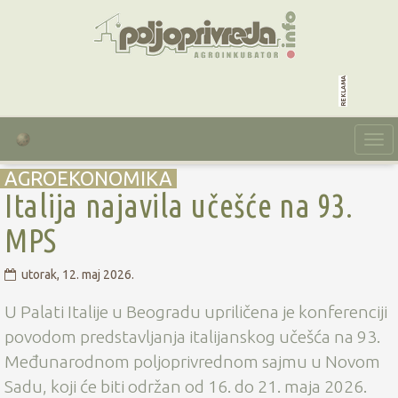
reklama
Togg
navi
AGROEKONOMIKA
Italija najavila učešće na 93.
MPS
utorak, 12. maj 2026.
U Palati Italije u Beogradu upriličena je konferenciji
povodom predstavljanja italijanskog učešća na 93.
Međunarodnom poljoprivrednom sajmu u Novom
Sadu, koji će biti održan od 16. do 21. maja 2026.