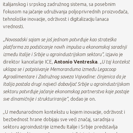
italijanskog i srpskog zadružnog sistema, sa posebnim
fokusom na jačanje udruživanja poljoprivrednih proizvođača,
tehnološke inovacije, održivost i digitalizaciju lanaca
vrednosti.
„Novosadski sajam se još jednom potvrđuje kao strateška
platforma za podsticanje novih impulsa u ekonomskoj saradnji
između Italije i Srbije u agroindustrijskom sektoru“,
izjavio je
direktor kancelarije ICE,
Antonio Ventreska
.
„U taj kontekst
uklapa se i potpisivanje Memoranduma između Legacoop
Agroalimentare i Zadružnog saveza Vojvodine: činjenica da je
Italija postala drugi najveći dobavljač Srbije u agroindustrijskom
sektoru potvrđuje jačanje ekonomskog partnerstva koje postaje
sve dinamičnije i strukturiranije“,
dodao je on.
„U međunarodnom kontekstu u kojem inovacije, održivost i
bezbednost hrane dobijaju sve veći značaj, saradnja u
sektoru agroindustrije između Italije i Srbije predstavlja