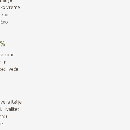
neko vreme
n kao
ično
5%
 sezone
ćnim
et i veće
vera Italije
. Kvalitet
ma: u
je.