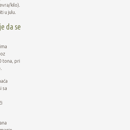
evra/kilo).
 u julu.
je da se
tima
voz
 tona, pri
.
maća
i sa
či
vana
 manje