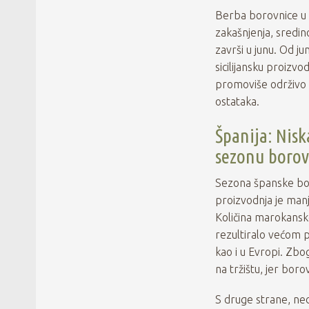
Berba borovnice u p
zakašnjenja, sredin
završi u junu. Od j
sicilijansku proizvo
promoviše održivo u
ostataka.
Španija: Nisk
sezonu borov
Sezona španske boro
proizvodnja je man
Količina marokanske
rezultiralo većom p
kao i u Evropi. Zbo
na tržištu, jer boro
S druge strane, ned