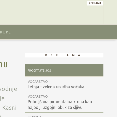
reklama
ORUKE
reklama
enu
pročitajte još
VOĆARSTVO
Letnja - zelena rezidba voćaka
vodnje
VOĆARSTVO
je
Poboljšana piramidalna kruna kao
 Kasni
najbolji uzgojni oblik za šljivu