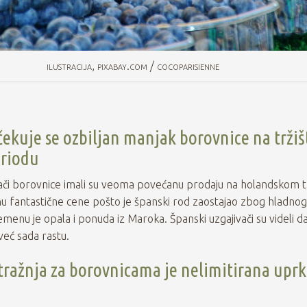
ilustracija, pixabay.com / cocoparisienne
ekuje se ozbiljan manjak borovnice na tržiš
riodu
ači borovnice imali su veoma povećanu prodaju na holandskom tr
gnu fantastične cene pošto je španski rod zaostajao zbog hladno
nu je opala i ponuda iz Maroka. Španski uzgajivači su videli da
već sada rastu.
ražnja za borovnicama je nelimitirana uprk