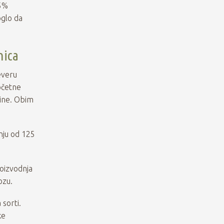
25%
oglo da
nica
everu
očetne
dine. Obim
nju od 125
roizvodnja
ozu.
 sorti.
ke