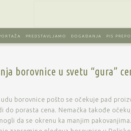
PORTAŽA
PREDSTAVLJAMO
DOGAĐANJA
PIS PREP
nja borovnice u svetu “gura” c
nudu borovnice pošto se očekuje pad proiz
odi do porasta cena. Nemačka takođe očeku
 mogli da se okrenu ka manjim pakovanjima.