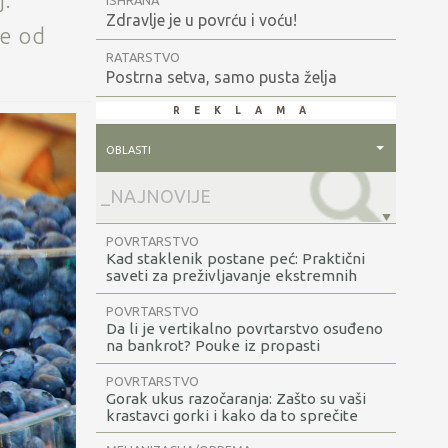
j.
ISHRANA
Zdravlje je u povrću i voću!
ce od
RATARSTVO
Postrna setva, samo pusta želja
reklama
oblasti
POVRTARSTVO
Kad staklenik postane peć: Praktični
saveti za preživljavanje ekstremnih
vrućina u plastenicima i staklenicima
POVRTARSTVO
Da li je vertikalno povrtarstvo osuđeno
na bankrot? Pouke iz propasti
vertikalnih farmi
POVRTARSTVO
Gorak ukus razočaranja: Zašto su vaši
krastavci gorki i kako da to sprečite