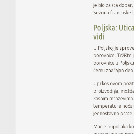
je bio zaista dobar,
Sezona francuske bo
Poljska: Utic
vidi
U Poljskoj je spro
borovnice. Tržište 
borovnice u Poljsku
čemu značajan deo 
Uprkos ovom poziti
proizvodnja, možda 
kasnim mrazevima. 
temperature noću u
jednostavno prate s
Manje pupoljaka koj
mrazevima ne mora 