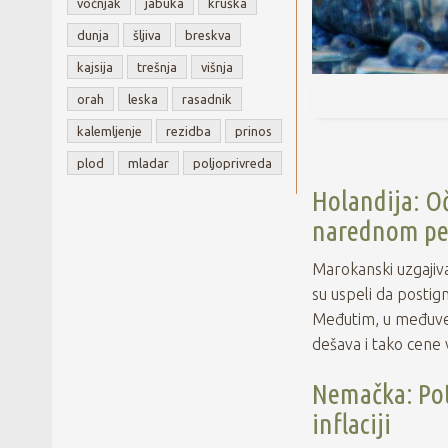
voćnjak
jabuka
kruška
dunja
šljiva
breskva
kajsija
trešnja
višnja
orah
leska
rasadnik
kalemljenje
rezidba
prinos
plod
mladar
poljoprivreda
Holandija: Oč
narednom pe
Marokanski uzgajiv
su uspeli da posti
Međutim, u međuveme
dešava i tako cene 
Nemačka: Pot
inflaciji