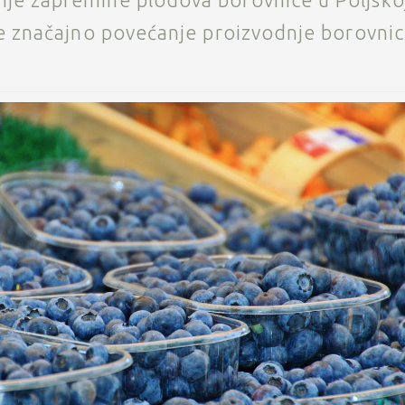
nje zapremine plodova borovnice u Poljsko
uje značajno povećanje proizvodnje borovni