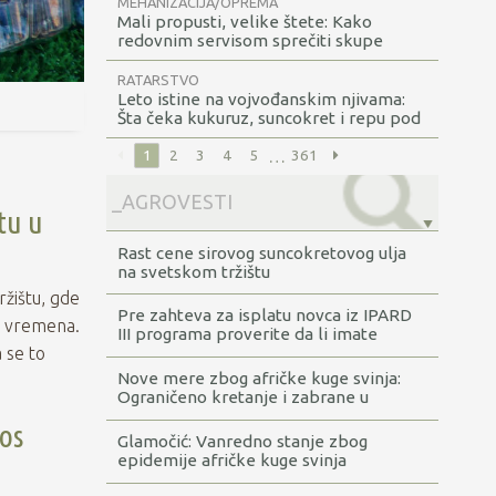
MEHANIZACIJA/OPREMA
Mali propusti, velike štete: Kako
redovnim servisom sprečiti skupe
kvarove u zaštićenom prostoru
RATARSTVO
Leto istine na vojvođanskim njivama:
Šta čeka kukuruz, suncokret i repu pod
vrelim suncem?
…
1
2
3
4
5
361
tu u
Rast cene sirovog suncokretovog ulja
na svetskom tržištu
žištu, gde
Pre zahteva za isplatu novca iz IPARD
g vremena.
III programa proverite da li imate
 se to
dugovanja
Nove mere zbog afričke kuge svinja:
Ograničeno kretanje i zabrane u
šumama
os
Glamočić: Vanredno stanje zbog
epidemije afričke kuge svinja
proglašeno za sada u Rumi, Obrenovcu