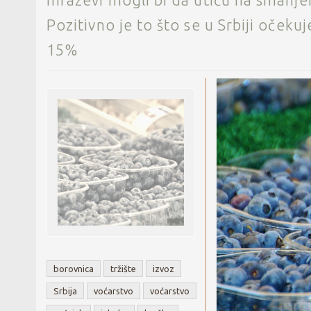
mrazevi mogli bi da utiču na smanje
Pozitivno je to što se u Srbiji oček
15%
borovnica
tržište
izvoz
Srbija
voćarstvo
voćarstvo