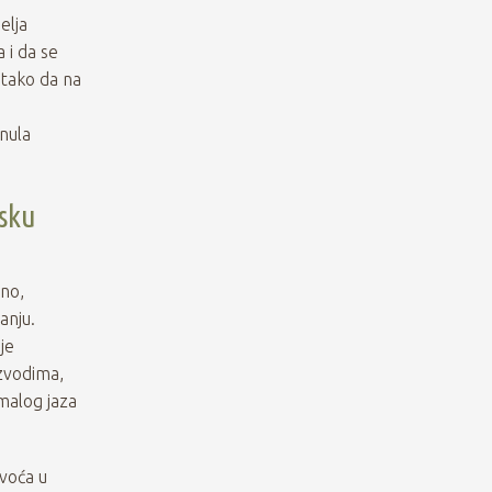
elja
 i da se
 tako da na
nula
nsku
lno,
anju.
je
izvodima,
 malog jaza
 voća u