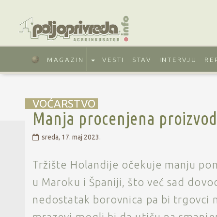
MAGAZIN
VESTI
STAV
INTERVJU
RE
VOĆARSTVO
Manja procenjena proizvod
sreda, 17. maj 2023.
Tržište Holandije očekuje manju po
u Maroku i Španiji, što već sad dov
nedostatak borovnica pa bi trgovci