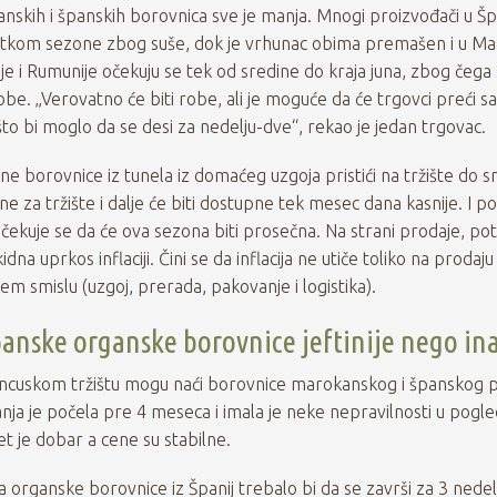
kih i španskih borovnica sve je manja. Mnogi proizvođači u Špa
etkom sezone zbog suše, dok je vrhunac obima premašen i u Ma
bije i Rumunije očekuju se tek od sredine do kraja juna, zbog čega
obe. „Verovatno će biti robe, ali je moguće da će trgovci preći s
to bi moglo da se desi za nedelju-dve“, rekao je jedan trgovac.
ne borovnice iz tunela iz domaćeg uzgoja pristići na tržište do s
tne za tržište i dalje će biti dostupne tek mesec dana kasnije. I p
čekuje se da će ova sezona biti prosečna. Na strani prodaje, pot
dna uprkos inflaciji. Čini se da inflacija ne utiče toliko na prodaju
em smislu (uzgoj, prerada, pakovanje i logistika).
panske organske borovnice jeftinije nego in
ncuskom tržištu mogu naći borovnice marokanskog i španskog p
a je počela pre 4 meseca i imala je neke nepravilnosti u pogl
et je dobar a cene su stabilne.
rganske borovnice iz Španij trebalo bi da se završi za 3 nedelj