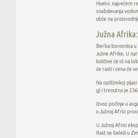
Huelvi, najvećem re
snabdevanja vodom 
utiče na proizvodnj
Južna Afrika
Berba borovnica u 
Južne Afrike. U nar
količine će ići na 
će rasti i cena će 
Na opštinskoj pija
g) i trenutno je 23
Izvoz počinje u av
u Južnoj Africi pro
U Južnoj Africi eks
Rast se beleži u Zi