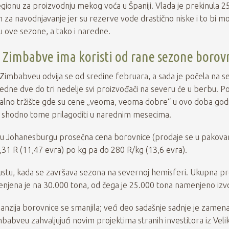
gionu za proizvodnju mekog voća u Španiji. Vlada je prekinula 
za navodnjavanje jer su rezerve vode drastično niske i to bi m
u ove sezone, a tako i naredne.
: Zimbabve ima koristi od rane sezone borov
Zimbabveu odvija se od sredine februara, a sada je počela na s
edne dve do tri nedelje svi proizvođači na severu će u berbu. P
lokalno tržište gde su cene „veoma, veoma dobre“ u ovo doba go
se shodno tome prilagoditi u narednim mesecima.
ci u Johanesburgu prosečna cena borovnice (prodaje se u pakova
6,31 R (11,47 evra) po kg pa do 280 R/kg (13,6 evra).
gustu, kada se završava sezona na severnoj hemisferi. Ukupna p
cenjena je na 30.000 tona, od čega je 25.000 tona namenjeno izv
panzija borovnice se smanjila; veći deo sadašnje sadnje je zamena
mbabveu zahvaljujući novim projektima stranih investitora iz Veli