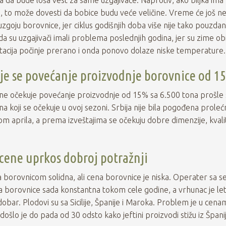
e, to može dovesti da bobice budu veće veličine. Vreme će još 
 uzgoju borovnice, jer ciklus godišnjih doba više nije tako pouzda
da su uzgajivači imali problema poslednjih godina, jer su zime ob
acija počinje prerano i onda ponovo dolaze niske temperature.
uje se povećanje proizvodnje borovnice od 1
dine očekuje povećanje proizvodnje od 15% sa 6.500 tona prošle
na koji se očekuje u ovoj sezoni. Srbija nije bila pogođena prole
 aprila, a prema izveštajima se očekuju dobre dimenzije, kvalit
e cene uprkos dobroj potražnji
 za borovnicom solidna, ali cena borovnice je niska. Operater sa se
a borovnice sada konstantna tokom cele godine, a vrhunac je leti
obar. Plodovi su sa Sicilije, Španije i Maroka. Problem je u cena
ošlo je do pada od 30 odsto kako jeftini proizvodi stižu iz Špani