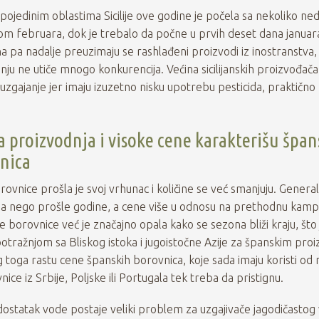
ojedinim oblastima Sicilije ove godine je počela sa nekoliko ned
om februara, dok je trebalo da počne u prvih deset dana januara
una pa nadalje preuzimaju se rashlađeni proizvodi iz inostranstva,
dnju ne utiče mnogo konkurencija. Većina sicilijanskih proizvođača
zgajanje jer imaju izuzetno nisku upotrebu pesticida, praktično 
a proizvodnja i visoke cene karakterišu špa
nica
vnice prošla je svoj vrhunac i količine se već smanjuju. Genera
ja nego prošle godine, a cene više u odnosu na prethodnu kamp
 borovnice već je značajno opala kako se sezona bliži kraju, što 
otražnjom sa Bliskog istoka i jugoistočne Azije za španskim pro
g toga rastu cene španskih borovnica, koje sada imaju koristi od
vnice iz Srbije, Poljske ili Portugala tek treba da pristignu.
ostatak vode postaje veliki problem za uzgajivače jagodičastog