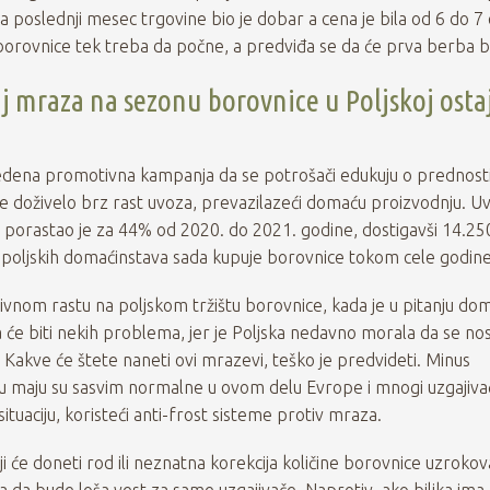
 a poslednji mesec trgovine bio je dobar a cena je bila od 6 do 7 
rovnice tek treba da počne, a predviđa se da će prva berba biti
aj mraza na sezonu borovnice u Poljskoj osta
vedena promotivna kampanja da se potrošači edukuju o prednos
je doživelo brz rast uvoza, prevazilazeći domaću proizvodnju. U
 porastao je za 44% od 2020. do 2021. godine, dostigavši 14.250
poljskih domaćinstava sada kupuje borovnice tokom cele godine
vnom rastu na poljskom tržištu borovnice, kada je u pitanju do
će biti nekih problema, jer je Poljska nedavno morala da se nos
Kakve će štete naneti ovi mrazevi, teško je predvideti. Minus
 maju su sasvim normalne u ovom delu Evrope i mnogi uzgajiva
ituaciju, koristeći anti-frost sisteme protiv mraza.
i će doneti rod ili neznatna korekcija količine borovnice uzroko
da bude loša vest za same uzgajivače. Naprotiv, ako biljka ima