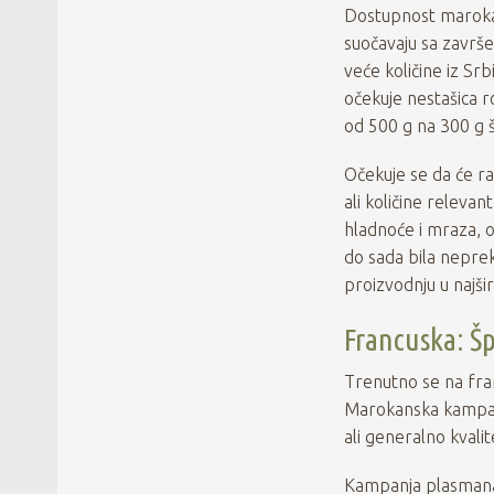
Dostupnost marokans
suočavaju sa završ
veće količine iz Sr
očekuje nestašica r
od 500 g na 300 g š
Očekuje se da će ra
ali količine relevan
hladnoće i mraza, o
do sada bila nepreki
proizvodnju u najšir
Francuska: Š
Trenutno se na fra
Marokanska kampanj
ali generalno kvalit
Kampanja plasmana o