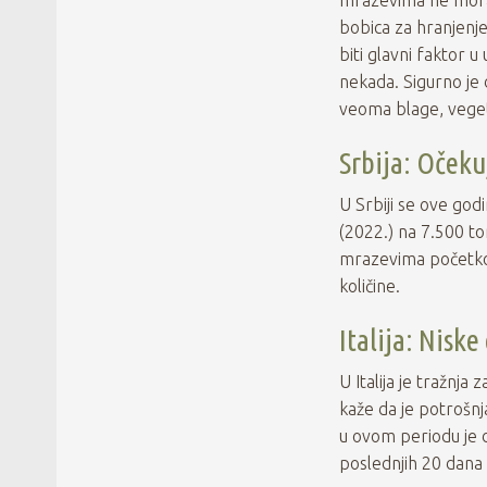
bobica za hranjenj
biti glavni faktor u
nekada. Sigurno je 
veoma blage, veget
Srbija: Oček
U Srbiji se ove go
(2022.) na 7.500 to
mrazevima početkom
količine.
Italija: Nisk
U Italija je tražnja
kaže da je potrošnj
u ovom periodu je d
poslednjih 20 dana d