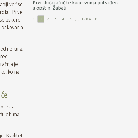
i Sremskoj Mitrovici
Prvi slučaj afričke kuge svinja potvrđen
niji već se
u opštini Žabalj
roku. Prve
…
1
2
3
4
5
1264
 se uskoro
a pakovanja
redine juna,
ored
ražnja je
 koliko na
ače
orekla.
edu obima,
e. Kvalitet