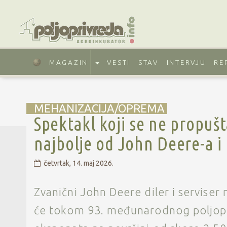
MAGAZIN
VESTI
STAV
INTERVJU
RE
MEHANIZACIJA/OPREMA
Spektakl koji se ne propuš
najbolje od John Deere-a i
četvrtak, 14. maj 2026.
Zvanični John Deere diler i serviser
će tokom 93. međunarodnog poljopri