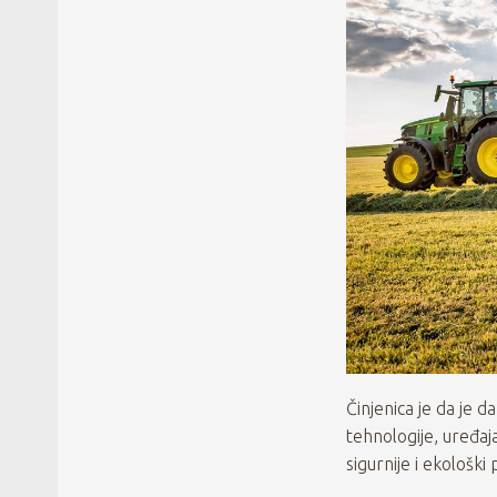
Činjenica je da je d
tehnologije, uređaja
sigurnije i ekološki 