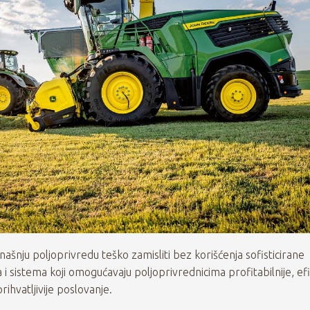
anašnju poljoprivredu teško zamisliti bez korišćenja sofisticirane
 i sistema koji omogućavaju poljoprivrednicima profitabilnije, efi
prihvatljivije poslovanje.