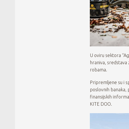
U oviru sektora “
hraniva, sredstava z
robama.
Pripremljene su i s
poslovnih banaka, 
finansijskih infor
KITE DOO.