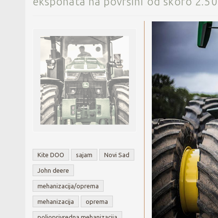
eksponata na površini od skoro 2.5
Kite DOO
sajam
Novi Sad
John deere
mehanizacija/oprema
mehanizacija
oprema
poljoprivredna mehanizacija