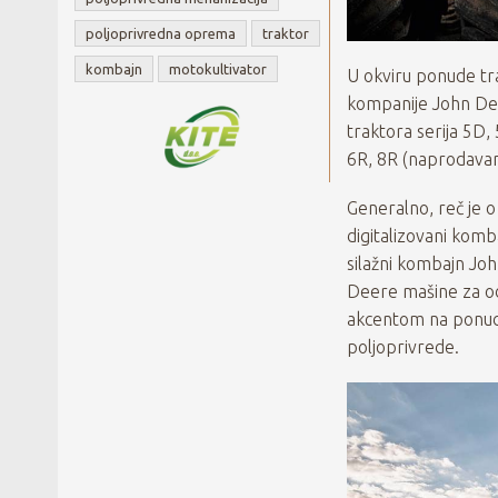
poljoprivredna oprema
traktor
kombajn
motokultivator
U okviru ponude tr
kompanije John Dee
traktora serija 5D, 
6R, 8R (naprodavanij
Generalno, reč je 
digitalizovani komba
silažni kombajn Joh
Deere mašine za od
akcentom na ponudu
poljoprivrede.