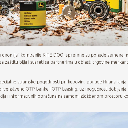
Agronomija“ kompanije KITE DOO, spremne su ponude semena, m
a zaštitu bilja i susreti sa partnerima u oblasti trgovine merkan
pecijalne sajamske pogodnosti pri kupovini, ponude finansiranj
prvenstveno OTP banke i OTP Leasing, uz mogućnost dobijanja 
macija i informativnih obračuna na samom izložbenom prostoru k