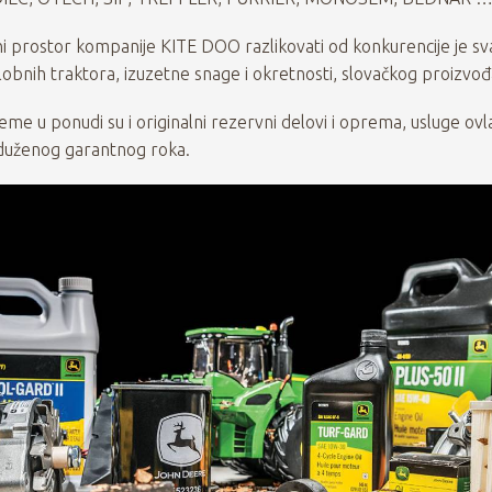
i prostor kompanije KITE DOO razlikovati od konkurencije je sv
obnih traktora, izuzetne snage i okretnosti, slovačkog proizvođ
me u ponudi su i originalni rezervni delovi i oprema, usluge ov
roduženog garantnog roka.