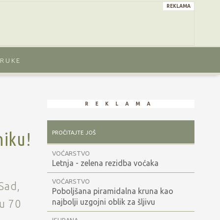
reklama
ORUKE
reklama
pročitajte još
niku!
VOĆARSTVO
Letnja - zelena rezidba voćaka
VOĆARSTVO
Sad,
Poboljšana piramidalna kruna kao
najbolji uzgojni oblik za šljivu
u 70