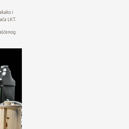
akako i
ača LKT.
lašćenog