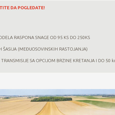
TITE DA POGLEDATE!
ODELA RASPONA SNAGE OD 95 KS DO 250KS
IH ŠASIJA (MEĐUOSOVINSKIH RASTOJANJA)
E TRANSMISIJE SA OPCIJOM BRZINE KRETANJA I DO 50 k