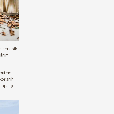
ineralnih
tilnim
a putem
korisnih
ompanije