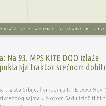
PORTAŽA
PREDSTAVLJAMO
DOGAĐANJA
PIS PREP
ta: Na 93. MPS KITE DOO izlaže
 poklanja traktor srećnom dobit
 na tržištu Srbije, kompanija KITE DOO Novi 
vrednog sajma u Novom Sadu izložiti bliz