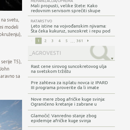
MEHANIZACIJA/OPREMA
Mali propusti, velike štete: Kako
redovnim servisom sprečiti skupe
kvarove u zaštićenom prostoru
 na svetu,
RATARSTVO
Leto istine na vojvođanskim njivama:
ni modeli
Šta čeka kukuruz, suncokret i repu pod
okruženju),
vrelim suncem?
…
1
2
3
4
5
361
e
 serije T5),
Rast cene sirovog suncokretovog ulja
 John
na svetskom tržištu
naravno sa
Pre zahteva za isplatu novca iz IPARD
III programa proverite da li imate
dugovanja
Nove mere zbog afričke kuge svinja:
Ograničeno kretanje i zabrane u
šumama
Glamočić: Vanredno stanje zbog
epidemije afričke kuge svinja
proglašeno za sada u Rumi, Obrenovcu