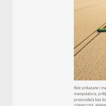
Biće prikazane i ma
manipulatora, prikl
proizvođača kao š
GERINGOFF, IRRRI