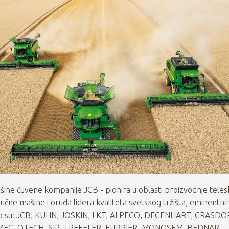
šine čuvene kompanije JCB - pionira u oblasti proizvodnje tele
jučne mašine i oruđa lidera kvaliteta svetskog tržišta, eminentni
to su: JCB, KUHN, JOSKIN, LKT, ALPEGO, DEGENHART, GRASDO
MEC, OTECH, SIP, TREFFLER, FURRIER, MONOSEM, BEDNAR 