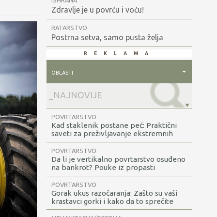
ISHRANA
Zdravlje je u povrću i voću!
RATARSTVO
Postrna setva, samo pusta želja
reklama
oblasti
POVRTARSTVO
Kad staklenik postane peć: Praktični
saveti za preživljavanje ekstremnih
vrućina u plastenicima i staklenicima
POVRTARSTVO
Da li je vertikalno povrtarstvo osuđeno
na bankrot? Pouke iz propasti
vertikalnih farmi
POVRTARSTVO
Gorak ukus razočaranja: Zašto su vaši
krastavci gorki i kako da to sprečite