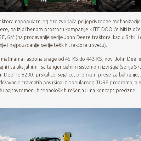
aktora napopularnijeg proizvođača poljoprivredne mehanizacije
re, na izložbenom prostoru kompanije KITE DOO će biti izlože
5E, 6M (najprodavanije serije John Deere traktora ikad u Srbiji i 
e i najpouzdanije serije teških traktora u svetu).
o mašinama raspona snage od 45 KS do 443 KS, novi John Deer
jni i sa aksijalnim i sa tangencialnim sistemom izvršaja (serija S7,
n Deerre 8200, prskalice, sejalice, premium prese za baliranje,
ržavanje travnatih površina iz popularnog TURF programa, a 
 najsavremenijih tehnoloških rešenja i i na koncept precizne