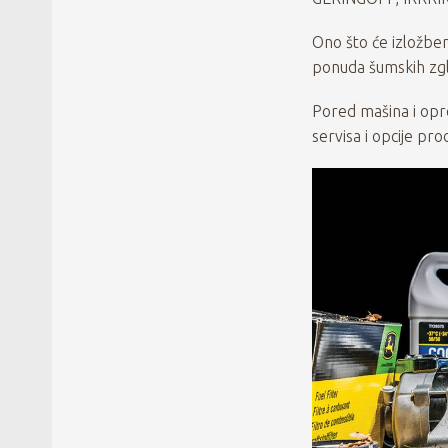
Ono što će izložben
ponuda šumskih zgl
Pored mašina i opre
servisa i opcije p