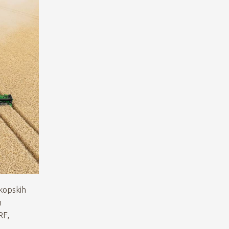
skopskih
h
RF,
…